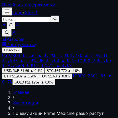
Перейти к содержимому
Long
/
Short
Разборы
Инструменты
Новости
USD/RUB
81.66
▲
0.1
%
BTC
$64,770
▲
1.0
%
ETH
$1,907
▲
1.9
%
TON
$1.60
▲
0.9
%
IMOEX
2301.65
▼
0.7
%
GOLD
₽11 125/г
▲
0.0
%
USD/RUB
81.66
▲
0.1
%
BTC
$64,770
▲
1.0
%
IMOEX
2301.65
▼
ETH
$1,907
▲
1.9
%
TON
$1.60
▲
0.9
%
0.7
%
GOLD
₽11 125/г
▲
0.0
%
Главная
/
Инвестиции
/
Почему акции Prime Medicine резко растут