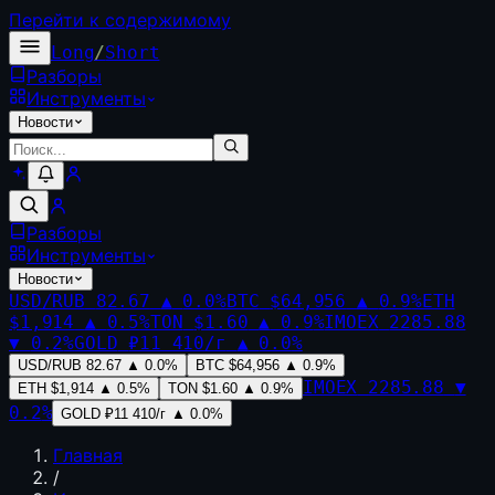
Перейти к содержимому
Long
/
Short
Разборы
Инструменты
Новости
Разборы
Инструменты
Новости
USD/RUB
82.67
▲
0.0
%
BTC
$64,956
▲
0.9
%
ETH
$1,914
▲
0.5
%
TON
$1.60
▲
0.9
%
IMOEX
2285.88
▼
0.2
%
GOLD
₽11 410/г
▲
0.0
%
USD/RUB
82.67
▲
0.0
%
BTC
$64,956
▲
0.9
%
IMOEX
2285.88
▼
ETH
$1,914
▲
0.5
%
TON
$1.60
▲
0.9
%
0.2
%
GOLD
₽11 410/г
▲
0.0
%
Главная
/