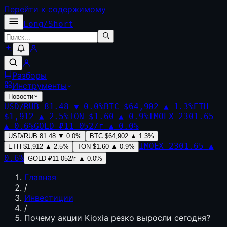
Перейти к содержимому
Long
/
Short
Разборы
Инструменты
Новости
USD/RUB
81.48
▼
0.0
%
BTC
$64,902
▲
1.3
%
ETH
$1,912
▲
2.5
%
TON
$1.60
▲
0.9
%
IMOEX
2301.65
▲
0.6
%
GOLD
₽11 052/г
▲
0.0
%
USD/RUB
81.48
▼
0.0
%
BTC
$64,902
▲
1.3
%
IMOEX
2301.65
▲
ETH
$1,912
▲
2.5
%
TON
$1.60
▲
0.9
%
0.6
%
GOLD
₽11 052/г
▲
0.0
%
Главная
/
Инвестиции
/
Почему акции Kioxia резко выросли сегодня?