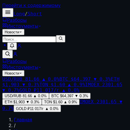
Перейти к содержимому
Long
/
Short
Разборы
Инструменты
Новости
Разборы
Инструменты
Новости
USD/RUB
81.66
▲
0.0
%
BTC
$64,397
▼
0.3
%
ETH
$1,903
▼
0.3
%
TON
$1.60
▲
0.9
%
IMOEX
2301.65
▼
0.7
%
GOLD
₽11 017/г
▲
0.0
%
USD/RUB
81.66
▲
0.0
%
BTC
$64,397
▼
0.3
%
IMOEX
2301.65
▼
ETH
$1,903
▼
0.3
%
TON
$1.60
▲
0.9
%
0.7
%
GOLD
₽11 017/г
▲
0.0
%
Главная
/