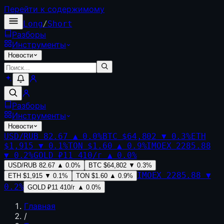
Перейти к содержимому
Long
/
Short
Разборы
Инструменты
Новости
Разборы
Инструменты
Новости
USD/RUB
82.67
▲
0.0
%
BTC
$64,802
▼
0.3
%
ETH
$1,915
▼
0.1
%
TON
$1.60
▲
0.9
%
IMOEX
2285.88
▼
0.2
%
GOLD
₽11 410/г
▲
0.0
%
USD/RUB
82.67
▲
0.0
%
BTC
$64,802
▼
0.3
%
IMOEX
2285.88
▼
ETH
$1,915
▼
0.1
%
TON
$1.60
▲
0.9
%
0.2
%
GOLD
₽11 410/г
▲
0.0
%
Главная
/