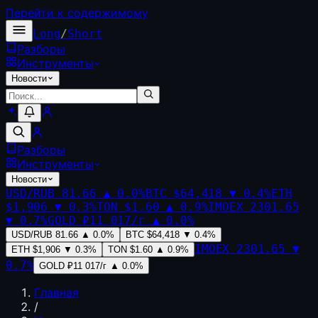
Перейти к содержимому
Long
/
Short
Разборы
Инструменты
Новости
Разборы
Инструменты
Новости
USD/RUB
81.66
▲
0.0
%
BTC
$64,418
▼
0.4
%
ETH
$1,906
▼
0.3
%
TON
$1.60
▲
0.9
%
IMOEX
2301.65
▼
0.7
%
GOLD
₽11 017/г
▲
0.0
%
USD/RUB
81.66
▲
0.0
%
BTC
$64,418
▼
0.4
%
IMOEX
2301.65
▼
ETH
$1,906
▼
0.3
%
TON
$1.60
▲
0.9
%
0.7
%
GOLD
₽11 017/г
▲
0.0
%
Главная
/