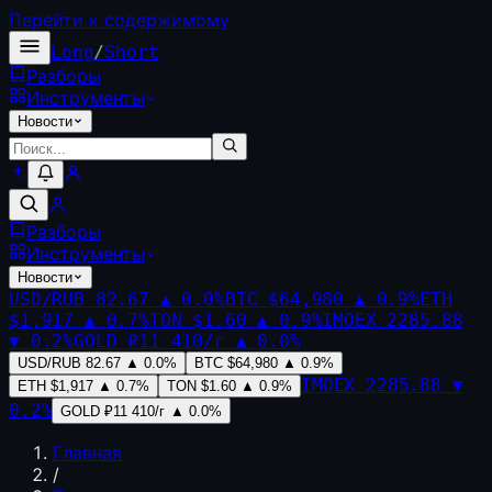
Перейти к содержимому
Long
/
Short
Разборы
Инструменты
Новости
Разборы
Инструменты
Новости
USD/RUB
82.67
▲
0.0
%
BTC
$64,980
▲
0.9
%
ETH
$1,917
▲
0.7
%
TON
$1.60
▲
0.9
%
IMOEX
2285.88
▼
0.2
%
GOLD
₽11 410/г
▲
0.0
%
USD/RUB
82.67
▲
0.0
%
BTC
$64,980
▲
0.9
%
IMOEX
2285.88
▼
ETH
$1,917
▲
0.7
%
TON
$1.60
▲
0.9
%
0.2
%
GOLD
₽11 410/г
▲
0.0
%
Главная
/