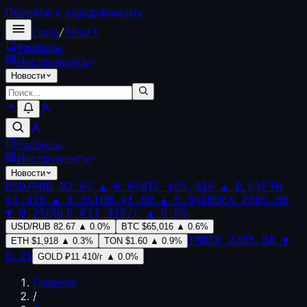
Перейти к содержимому
Long
/
Short
Разборы
Инструменты
Новости
Разборы
Инструменты
Новости
USD/RUB
82.67
▲
0.0
%
BTC
$65,016
▲
0.6
%
ETH
$1,918
▲
0.3
%
TON
$1.60
▲
0.9
%
IMOEX
2285.88
▼
0.2
%
GOLD
₽11 410/г
▲
0.0
%
USD/RUB
82.67
▲
0.0
%
BTC
$65,016
▲
0.6
%
IMOEX
2285.88
▼
ETH
$1,918
▲
0.3
%
TON
$1.60
▲
0.9
%
0.2
%
GOLD
₽11 410/г
▲
0.0
%
Главная
/