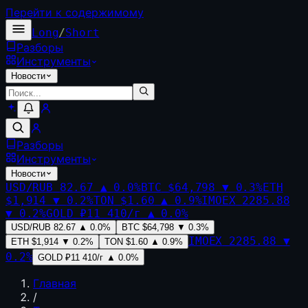
Перейти к содержимому
Long
/
Short
Разборы
Инструменты
Новости
Разборы
Инструменты
Новости
USD/RUB
82.67
▲
0.0
%
BTC
$64,798
▼
0.3
%
ETH
$1,914
▼
0.2
%
TON
$1.60
▲
0.9
%
IMOEX
2285.88
▼
0.2
%
GOLD
₽11 410/г
▲
0.0
%
USD/RUB
82.67
▲
0.0
%
BTC
$64,798
▼
0.3
%
IMOEX
2285.88
▼
ETH
$1,914
▼
0.2
%
TON
$1.60
▲
0.9
%
0.2
%
GOLD
₽11 410/г
▲
0.0
%
Главная
/