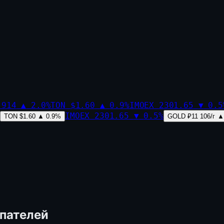
,914
▲
2.0
%
TON
$1.60
▲
0.9
%
IMOEX
2301.65
▼
0.5
IMOEX
2301.65
▼
0.5
%
TON
$1.60
▲
0.9
%
GOLD
₽11 106/г
▲
упателей