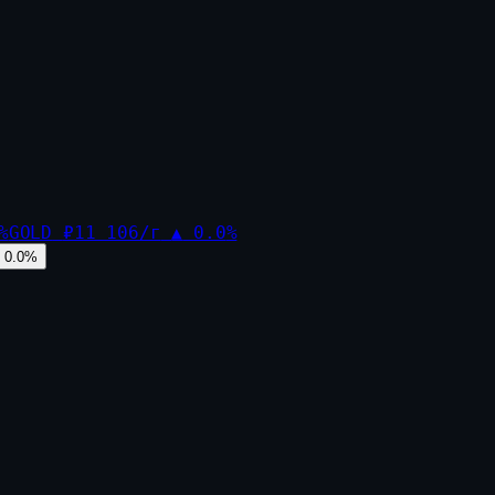
%
GOLD
₽11 106/г
▲
0.0
%
0.0
%