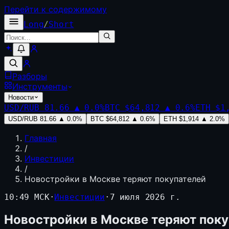
Перейти к содержимому
Long
/
Short
Разборы
Инструменты
Новости
USD/RUB
81.66
▲
0.0
%
BTC
$64,812
▲
0.6
%
ETH
$1
USD/RUB
81.66
▲
0.0
%
BTC
$64,812
▲
0.6
%
ETH
$1,914
▲
2.0
%
Главная
/
Инвестиции
/
Новостройки в Москве теряют покупателей
10:49 МСК
·
Инвестиции
·
7 июля 2026 г.
Новостройки в Москве теряют пок