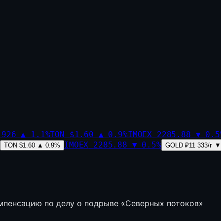
,926
▲
1.1
%
TON
$1.60
▲
0.9
%
IMOEX
2285.88
▼
0.5
IMOEX
2285.88
▼
0.5
%
TON
$1.60
▲
0.9
%
GOLD
₽11 333/г
▼
омпенсацию по делу о подрыве «Северных потоков»