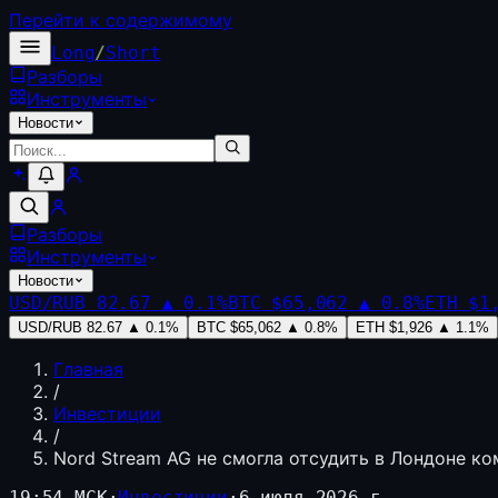
Перейти к содержимому
Long
/
Short
Разборы
Инструменты
Новости
Разборы
Инструменты
Новости
USD/RUB
82.67
▲
0.1
%
BTC
$65,062
▲
0.8
%
ETH
$1
USD/RUB
82.67
▲
0.1
%
BTC
$65,062
▲
0.8
%
ETH
$1,926
▲
1.1
%
Главная
/
Инвестиции
/
Nord Stream AG не смогла отсудить в Лондоне к
19:54 МСК
·
Инвестиции
·
6 июля 2026 г.