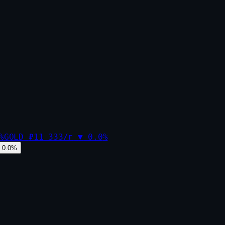
%
GOLD
₽11 333/г
▼
0.0
%
0.0
%