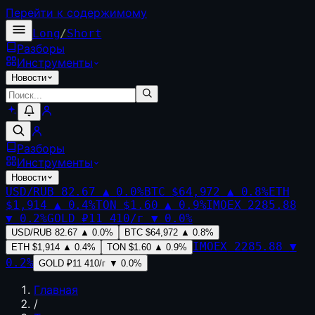
Перейти к содержимому
Long
/
Short
Разборы
Инструменты
Новости
Разборы
Инструменты
Новости
USD/RUB
82.67
▲
0.0
%
BTC
$64,972
▲
0.8
%
ETH
$1,914
▲
0.4
%
TON
$1.60
▲
0.9
%
IMOEX
2285.88
▼
0.2
%
GOLD
₽11 410/г
▼
0.0
%
USD/RUB
82.67
▲
0.0
%
BTC
$64,972
▲
0.8
%
IMOEX
2285.88
▼
ETH
$1,914
▲
0.4
%
TON
$1.60
▲
0.9
%
0.2
%
GOLD
₽11 410/г
▼
0.0
%
Главная
/