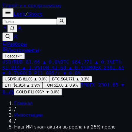
Перейти к содержимому
Long
/
Short
Разборы
Инструменты
Новости
USD/RUB
81.66
▲
0.0
%
BTC
$64,771
▲
0.3
%
ETH
$1,914
▲
1.9
%
TON
$1.60
▲
0.9
%
IMOEX
2301.65
▼
0.7
%
GOLD
₽11 095/г
▼
0.0
%
USD/RUB
81.66
▲
0.0
%
BTC
$64,771
▲
0.3
%
IMOEX
2301.65
▼
ETH
$1,914
▲
1.9
%
TON
$1.60
▲
0.9
%
0.7
%
GOLD
₽11 095/г
▼
0.0
%
Главная
/
Инвестиции
/
Наш ИИ знал: акция выросла на 25% после