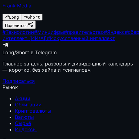
Frank Media
Long
Short
Поделиться
#
Технологии
#
Минцифры
#
правительство
#
Яндекс
#
сбе
интеллект (ИИ/AI)
#
Искусственный интеллект
Long/Short в Telegram
Главное за день, разборы и дивидендный календарь
— коротко, без хайпа и «сигналов».
Подписаться
Рынок
Акции
Облигации
Криптовалюты
Валюты
Сырьё
Индексы