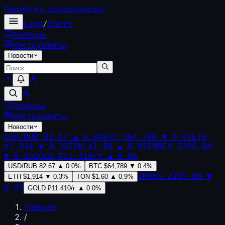
Перейти к содержимому
Long
/
Short
Разборы
Инструменты
Новости
Разборы
Инструменты
Новости
USD/RUB
82.67
▲
0.0
%
BTC
$64,789
▼
0.4
%
ETH
$1,914
▼
0.3
%
TON
$1.60
▲
0.9
%
IMOEX
2285.88
▼
0.2
%
GOLD
₽11 410/г
▲
0.0
%
USD/RUB
82.67
▲
0.0
%
BTC
$64,789
▼
0.4
%
IMOEX
2285.88
▼
ETH
$1,914
▼
0.3
%
TON
$1.60
▲
0.9
%
0.2
%
GOLD
₽11 410/г
▲
0.0
%
Главная
/