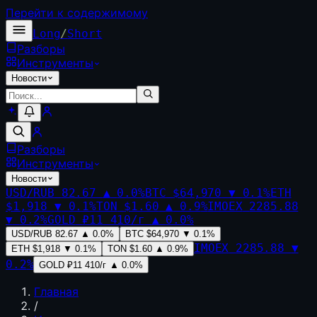
Перейти к содержимому
Long
/
Short
Разборы
Инструменты
Новости
Разборы
Инструменты
Новости
USD/RUB
82.67
▲
0.0
%
BTC
$64,970
▼
0.1
%
ETH
$1,918
▼
0.1
%
TON
$1.60
▲
0.9
%
IMOEX
2285.88
▼
0.2
%
GOLD
₽11 410/г
▲
0.0
%
USD/RUB
82.67
▲
0.0
%
BTC
$64,970
▼
0.1
%
IMOEX
2285.88
▼
ETH
$1,918
▼
0.1
%
TON
$1.60
▲
0.9
%
0.2
%
GOLD
₽11 410/г
▲
0.0
%
Главная
/