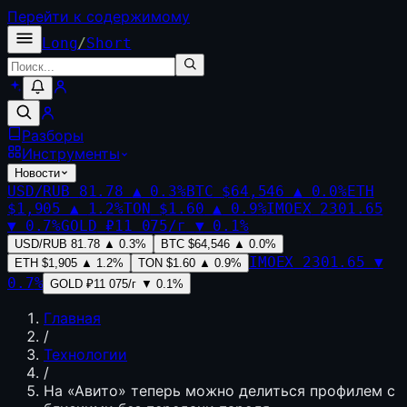
Перейти к содержимому
Long
/
Short
Разборы
Инструменты
Новости
USD/RUB
81.78
▲
0.3
%
BTC
$64,546
▲
0.0
%
ETH
$1,905
▲
1.2
%
TON
$1.60
▲
0.9
%
IMOEX
2301.65
▼
0.7
%
GOLD
₽11 075/г
▼
0.1
%
USD/RUB
81.78
▲
0.3
%
BTC
$64,546
▲
0.0
%
IMOEX
2301.65
▼
ETH
$1,905
▲
1.2
%
TON
$1.60
▲
0.9
%
0.7
%
GOLD
₽11 075/г
▼
0.1
%
Главная
/
Технологии
/
На «Авито» теперь можно делиться профилем с