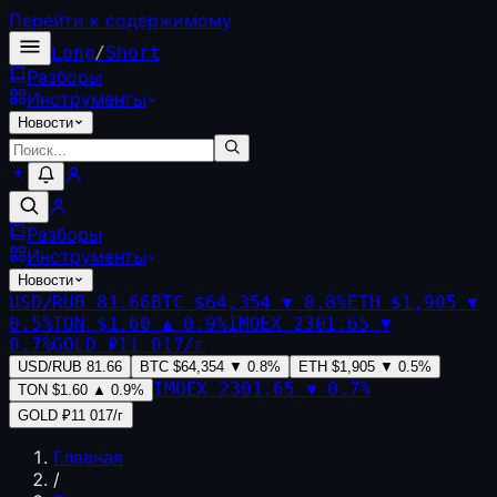
Перейти к содержимому
Long
/
Short
Разборы
Инструменты
Новости
Разборы
Инструменты
Новости
USD/RUB
81.66
BTC
$64,354
▼
0.8
%
ETH
$1,905
▼
0.5
%
TON
$1.60
▲
0.9
%
IMOEX
2301.65
▼
0.7
%
GOLD
₽11 017/г
USD/RUB
81.66
BTC
$64,354
▼
0.8
%
ETH
$1,905
▼
0.5
%
IMOEX
2301.65
▼
0.7
%
TON
$1.60
▲
0.9
%
GOLD
₽11 017/г
Главная
/