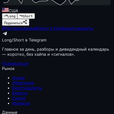
США
Long
Short
Поделиться
#
Регулирование
#
Editor's Pick
#
криптовалюты
Long/Short в Telegram
Главное за день, разборы и дивидендный календарь
— коротко, без хайпа и «сигналов».
Подписаться
Рынок
Акции
Облигации
Криптовалюты
Валюты
Сырьё
Индексы
Данные