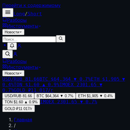
Перейти к содержимому
Long
/
Short
Разборы
Инструменты
Новости
Разборы
Инструменты
Новости
USD/RUB
81.66
BTC
$64,364
▼
0.7
%
ETH
$1,905
▼
0.4
%
TON
$1.60
▲
0.9
%
IMOEX
2301.65
▼
0.7
%
GOLD
₽11 017/г
USD/RUB
81.66
BTC
$64,364
▼
0.7
%
ETH
$1,905
▼
0.4
%
IMOEX
2301.65
▼
0.7
%
TON
$1.60
▲
0.9
%
GOLD
₽11 017/г
Главная
/