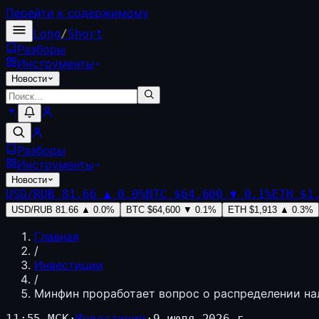
Перейти к содержимому
Long
/
Short
Разборы
Инструменты
Новости
Разборы
Инструменты
Новости
USD/RUB
81.66
▲
0.0
%
BTC
$64,600
▼
0.1
%
ETH
$1
USD/RUB
81.66
▲
0.0
%
BTC
$64,600
▼
0.1
%
ETH
$1,913
▲
0.3
%
Главная
/
Инвестиции
/
Минфин проработает вопрос о распределении на
11:55 МСК
·
Инвестиции
·
9 июля 2026 г.