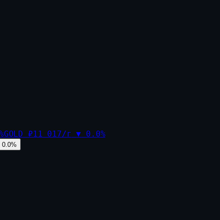
%
GOLD
₽11 017/г
▼
0.0
%
0.0
%