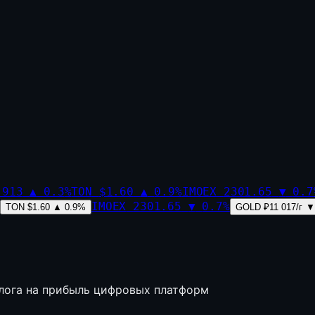
,913
▲
0.3
%
TON
$1.60
▲
0.9
%
IMOEX
2301.65
▼
0.7
IMOEX
2301.65
▼
0.7
%
TON
$1.60
▲
0.9
%
GOLD
₽11 017/г
▼
лога на прибыль цифровых платформ