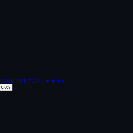
%
GOLD
₽11 017/г
▼
0.0
%
0.0
%