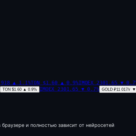
,918
▲
1.1
%
TON
$1.60
▲
0.9
%
IMOEX
2301.65
▼
0.7
IMOEX
2301.65
▼
0.7
%
TON
$1.60
▲
0.9
%
GOLD
₽11 017/г
▼
в браузере и полностью зависит от нейросетей