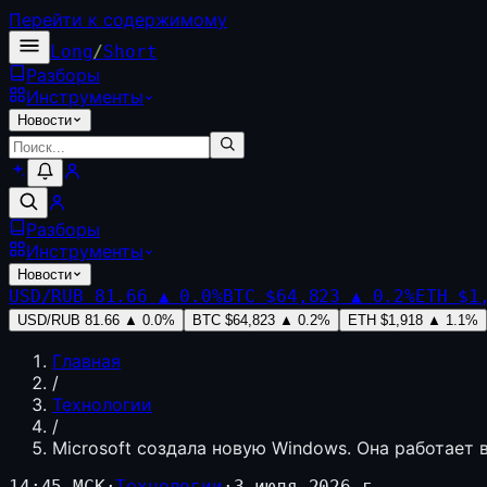
Перейти к содержимому
Long
/
Short
Разборы
Инструменты
Новости
Разборы
Инструменты
Новости
USD/RUB
81.66
▲
0.0
%
BTC
$64,823
▲
0.2
%
ETH
$1
USD/RUB
81.66
▲
0.0
%
BTC
$64,823
▲
0.2
%
ETH
$1,918
▲
1.1
%
Главная
/
Технологии
/
Microsoft создала новую Windows. Она работает 
14:45 МСК
·
Технологии
·
3 июля 2026 г.