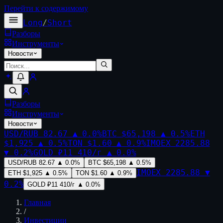
Перейти к содержимому
Long
/
Short
Разборы
Инструменты
Новости
Разборы
Инструменты
Новости
USD/RUB
82.67
▲
0.0
%
BTC
$65,198
▲
0.5
%
ETH
$1,925
▲
0.5
%
TON
$1.60
▲
0.9
%
IMOEX
2285.88
▼
0.2
%
GOLD
₽11 410/г
▲
0.0
%
USD/RUB
82.67
▲
0.0
%
BTC
$65,198
▲
0.5
%
IMOEX
2285.88
▼
ETH
$1,925
▲
0.5
%
TON
$1.60
▲
0.9
%
0.2
%
GOLD
₽11 410/г
▲
0.0
%
Главная
/
Инвестиции