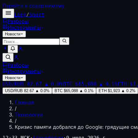
Перейти к содержимому
Long
/
Short
Разборы
Инструменты
Новости
Разборы
Инструменты
Новости
USD/RUB
82.67
▲
0.0
%
BTC
$65,088
▲
0.1
%
ETH
$1
USD/RUB
82.67
▲
0.0
%
BTC
$65,088
▲
0.1
%
ETH
$1,923
▲
0.2
%
Главная
/
Технологии
/
Кризис памяти добрался до Google: грядущие см
12:33 МСК
·
Технологии
·
9 июля 2026 г.