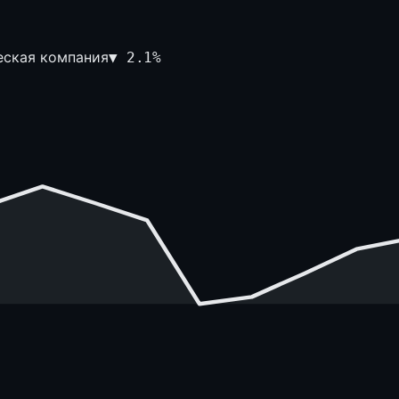
еская компания
▼
2.1
%