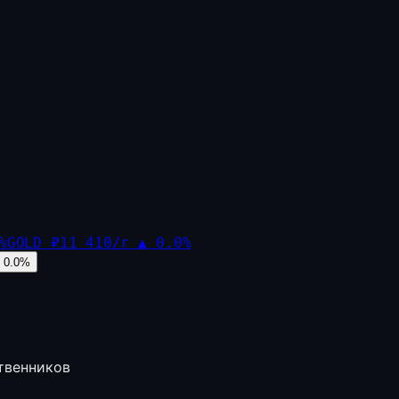
%
GOLD
₽11 410/г
▲
0.0
%
0.0
%
твенников