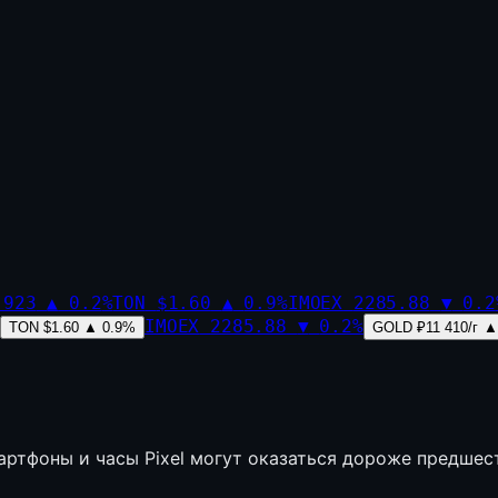
,923
▲
0.2
%
TON
$1.60
▲
0.9
%
IMOEX
2285.88
▼
0.2
IMOEX
2285.88
▼
0.2
%
TON
$1.60
▲
0.9
%
GOLD
₽11 410/г
▲
артфоны и часы Pixel могут оказаться дороже предшес