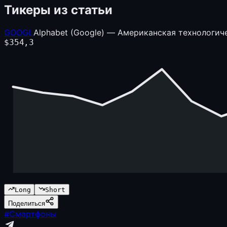
Тикеры из статьи
GOOGL
Alphabet (Google) — Американская технологич
$
354,3
Long
Short
Поделиться
#
Смартфоны