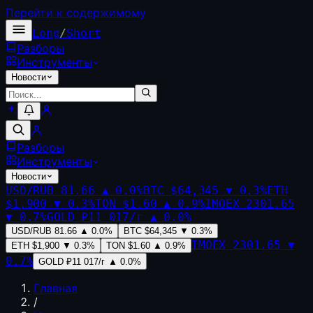
Перейти к содержимому
Long
/
Short
Разборы
Инструменты
Новости
Разборы
Инструменты
Новости
USD/RUB
81.66
▲
0.0
%
BTC
$64,345
▼
0.3
%
ETH
$1,900
▼
0.3
%
TON
$1.60
▲
0.9
%
IMOEX
2301.65
▼
0.7
%
GOLD
₽11 017/г
▲
0.0
%
USD/RUB
81.66
▲
0.0
%
BTC
$64,345
▼
0.3
%
IMOEX
2301.65
▼
ETH
$1,900
▼
0.3
%
TON
$1.60
▲
0.9
%
0.7
%
GOLD
₽11 017/г
▲
0.0
%
Главная
/