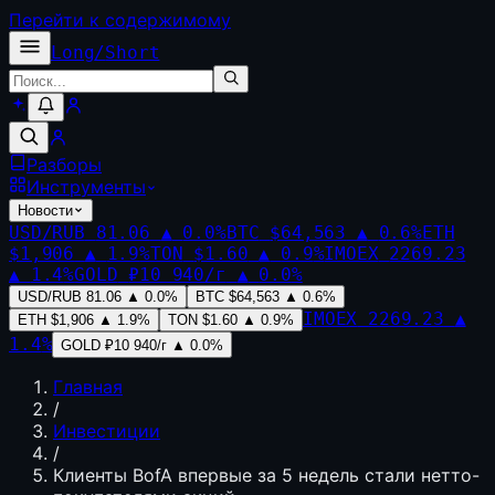
Перейти к содержимому
Long
/
Short
Разборы
Инструменты
Новости
USD/RUB
81.06
▲
0.0
%
BTC
$64,563
▲
0.6
%
ETH
$1,906
▲
1.9
%
TON
$1.60
▲
0.9
%
IMOEX
2269.23
▲
1.4
%
GOLD
₽10 940/г
▲
0.0
%
USD/RUB
81.06
▲
0.0
%
BTC
$64,563
▲
0.6
%
IMOEX
2269.23
▲
ETH
$1,906
▲
1.9
%
TON
$1.60
▲
0.9
%
1.4
%
GOLD
₽10 940/г
▲
0.0
%
Главная
/
Инвестиции
/
Клиенты BofA впервые за 5 недель стали нетто-