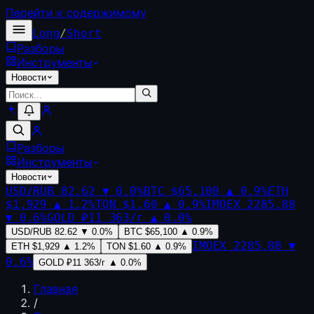
Перейти к содержимому
Long
/
Short
Разборы
Инструменты
Новости
Разборы
Инструменты
Новости
USD/RUB
82.62
▼
0.0
%
BTC
$65,100
▲
0.9
%
ETH
$1,929
▲
1.2
%
TON
$1.60
▲
0.9
%
IMOEX
2285.88
▼
0.6
%
GOLD
₽11 363/г
▲
0.0
%
USD/RUB
82.62
▼
0.0
%
BTC
$65,100
▲
0.9
%
IMOEX
2285.88
▼
ETH
$1,929
▲
1.2
%
TON
$1.60
▲
0.9
%
0.6
%
GOLD
₽11 363/г
▲
0.0
%
Главная
/