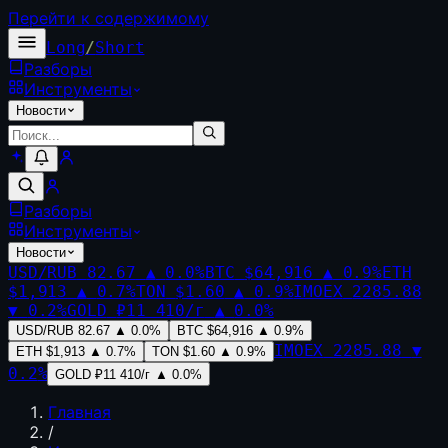
Перейти к содержимому
Long
/
Short
Разборы
Инструменты
Новости
Разборы
Инструменты
Новости
USD/RUB
82.67
▲
0.0
%
BTC
$64,916
▲
0.9
%
ETH
$1,913
▲
0.7
%
TON
$1.60
▲
0.9
%
IMOEX
2285.88
▼
0.2
%
GOLD
₽11 410/г
▲
0.0
%
USD/RUB
82.67
▲
0.0
%
BTC
$64,916
▲
0.9
%
IMOEX
2285.88
▼
ETH
$1,913
▲
0.7
%
TON
$1.60
▲
0.9
%
0.2
%
GOLD
₽11 410/г
▲
0.0
%
Главная
/