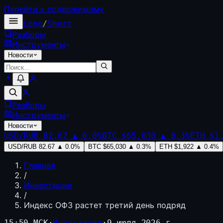
Перейти к содержимому
Long
/
Short
Разборы
Инструменты
Новости
Разборы
Инструменты
Новости
USD/RUB
82.67
▲
0.0
%
BTC
$65,030
▲
0.3
%
ETH
$1
USD/RUB
82.67
▲
0.0
%
BTC
$65,030
▲
0.3
%
ETH
$1,922
▲
0.4
%
Главная
/
Инвестиции
/
Индекс ОФЗ растет третий день подряд
15:50 МСК
·
Инвестиции
·
9 июля 2026 г.