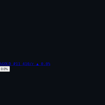
%
GOLD
₽11 410/г
▲
0.0
%
0.0
%