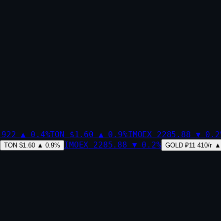
,922
▲
0.4
%
TON
$1.60
▲
0.9
%
IMOEX
2285.88
▼
0.2
IMOEX
2285.88
▼
0.2
%
TON
$1.60
▲
0.9
%
GOLD
₽11 410/г
▲