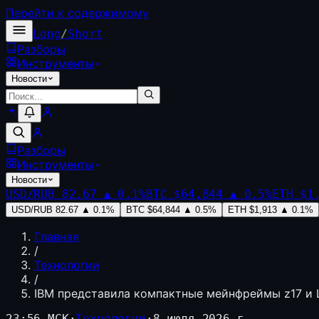
Перейти к содержимому
Long
/
Short
Разборы
Инструменты
Новости
Разборы
Инструменты
Новости
USD/RUB
82.67
▲
0.1
%
BTC
$64,844
▲
0.5
%
ETH
$1
USD/RUB
82.67
▲
0.1
%
BTC
$64,844
▲
0.5
%
ETH
$1,913
▲
0.1
%
Главная
/
Технологии
/
IBM представила компактные мейнфреймы z17 и L
23:56 МСК
·
Технологии
·
8 июля 2026 г.