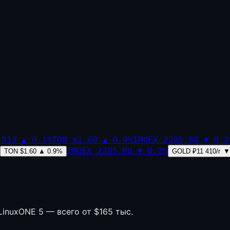
,913
▲
0.1
%
TON
$1.60
▲
0.9
%
IMOEX
2285.88
▼
0.2
IMOEX
2285.88
▼
0.2
%
TON
$1.60
▲
0.9
%
GOLD
₽11 410/г
▼
inuxONE 5 — всего от $165 тыс.