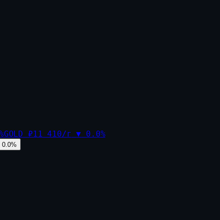
%
GOLD
₽11 410/г
▼
0.0
%
0.0
%