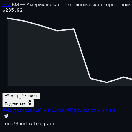
IBM
IBM — Американская технологическая корпорация
$
235,92
Long
Short
Поделиться
#
Искусственный интеллект
#
Процессоры и чипы
Long/Short в Telegram