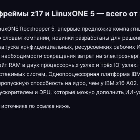
реймы z17 и LinuxONE 5 — всего от 
inuxONE Rockhopper 5, впервые предложив компактн
По словам компании, новинки разработаны для реше
запуска конфиденциальных, ресурсоёмких рабочих И
 необходимости сокращения затрат на электроэнер
айт RAM в двух процессорных узлах и трёх IO-узлах.
поставимых систем. Однопроцессорная платформа I
пропускную способность на ядро, чем у IBM z16 A0
-ускорителем и DPU, которые можно дополнить ИИ-ус
 источника по ссылке ниже.