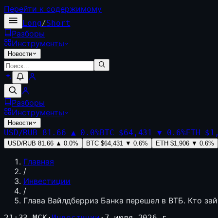
Перейти к содержимому
Long
/
Short
Разборы
Инструменты
Новости
Разборы
Инструменты
Новости
USD/RUB
81.66
▲
0.0
%
BTC
$64,431
▼
0.6
%
ETH
$1
USD/RUB
81.66
▲
0.0
%
BTC
$64,431
▼
0.6
%
ETH
$1,906
▼
0.6
%
Главная
/
Инвестиции
/
Глава Вайлдберриз Банка перешел в ВТБ. Кто за
21:33 МСК
·
Инвестиции
·
7 июля 2026 г.