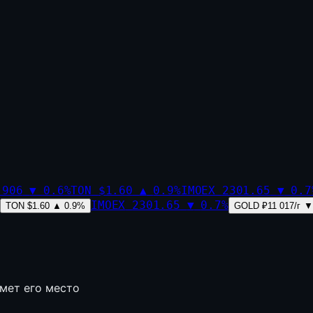
,906
▼
0.6
%
TON
$1.60
▲
0.9
%
IMOEX
2301.65
▼
0.7
IMOEX
2301.65
▼
0.7
%
TON
$1.60
▲
0.9
%
GOLD
₽11 017/г
▼
ймет его место