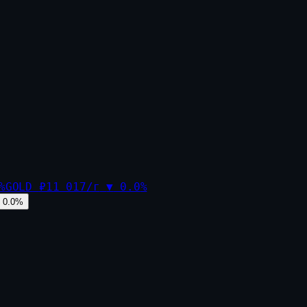
%
GOLD
₽11 017/г
▼
0.0
%
0.0
%