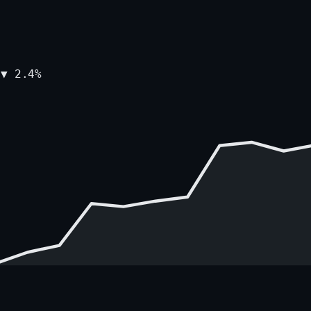
и
▼
2.4
%