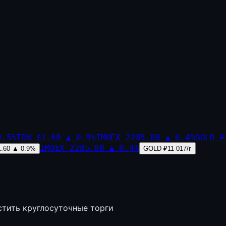
0.5
%
TON
$1.60
▲
0.9
%
IMOEX
2285.88
▲
0.4
%
GOLD
₽
IMOEX
2285.88
▲
0.4
%
1.60
▲
0.9
%
GOLD
₽11 017/г
стить круглосуточные торги