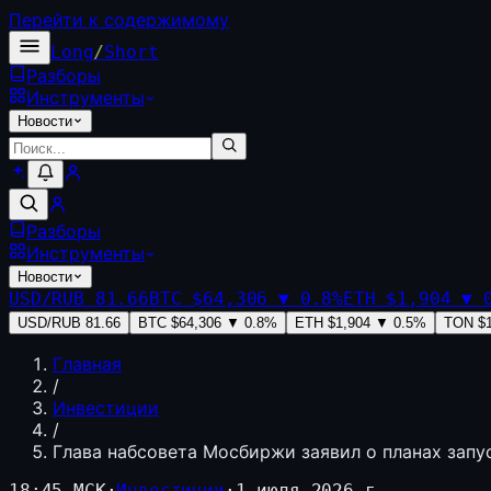
Перейти к содержимому
Long
/
Short
Разборы
Инструменты
Новости
Разборы
Инструменты
Новости
USD/RUB
81.66
BTC
$64,306
▼
0.8
%
ETH
$1,904
▼
USD/RUB
81.66
BTC
$64,306
▼
0.8
%
ETH
$1,904
▼
0.5
%
TON
$
Главная
/
Инвестиции
/
Глава набсовета Мосбиржи заявил о планах запу
18:45 МСК
·
Инвестиции
·
1 июля 2026 г.