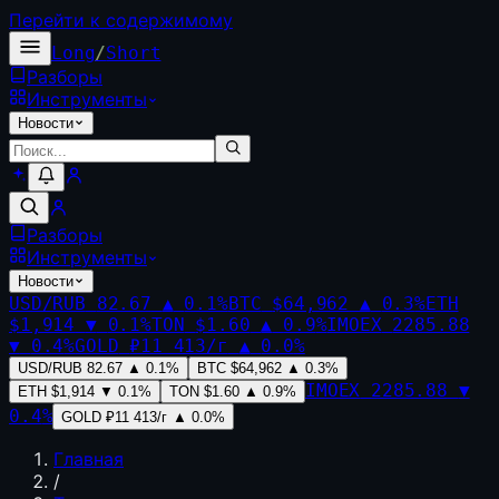
Перейти к содержимому
Long
/
Short
Разборы
Инструменты
Новости
Разборы
Инструменты
Новости
USD/RUB
82.67
▲
0.1
%
BTC
$64,962
▲
0.3
%
ETH
$1,914
▼
0.1
%
TON
$1.60
▲
0.9
%
IMOEX
2285.88
▼
0.4
%
GOLD
₽11 413/г
▲
0.0
%
USD/RUB
82.67
▲
0.1
%
BTC
$64,962
▲
0.3
%
IMOEX
2285.88
▼
ETH
$1,914
▼
0.1
%
TON
$1.60
▲
0.9
%
0.4
%
GOLD
₽11 413/г
▲
0.0
%
Главная
/