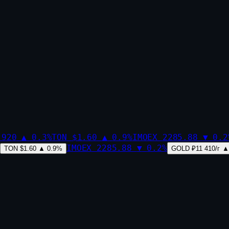
,920
▲
0.3
%
TON
$1.60
▲
0.9
%
IMOEX
2285.88
▼
0.2
IMOEX
2285.88
▼
0.2
%
TON
$1.60
▲
0.9
%
GOLD
₽11 410/г
▲