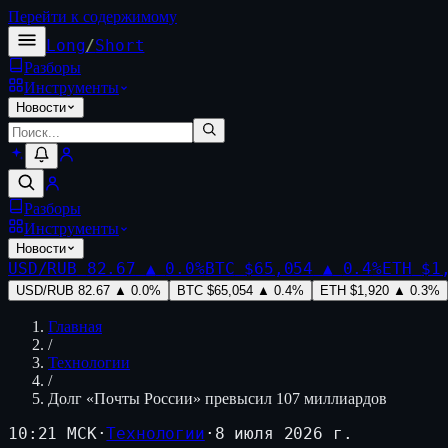
Перейти к содержимому
Long
/
Short
Разборы
Инструменты
Новости
Разборы
Инструменты
Новости
USD/RUB
82.67
▲
0.0
%
BTC
$65,054
▲
0.4
%
ETH
$1
USD/RUB
82.67
▲
0.0
%
BTC
$65,054
▲
0.4
%
ETH
$1,920
▲
0.3
%
Главная
/
Технологии
/
Долг «Почты России» превысил 107 миллиардов
10:21 МСК
·
Технологии
·
8 июля 2026 г.