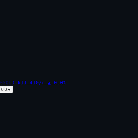
%
GOLD
₽11 410/г
▲
0.0
%
0.0
%