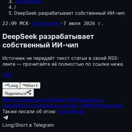
Технологии
/
DeepSeek разрабатывает собственный ИИ-чип
22:09 МСК
·
Технологии
·
7 июля 2026 г.
DeepSeek разрабатывает
собственный ИИ-чип
Источник не передаёт текст статьи в своей RSS-
ленте — прочитайте её полностью по ссылке ниже.
iXBT
Long
Short
Поделиться
#
Искусственный интеллект
#
Процессоры и
чипы
#
Искусственный интеллект (ИИ/AI)
#
DeepSeek
Также писали об этом:
Frank Media
Long/Short в Telegram