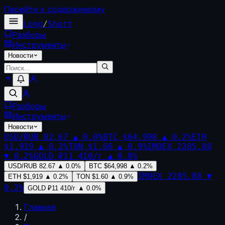
Перейти к содержимому
Long
/
Short
Разборы
Инструменты
Новости
Разборы
Инструменты
Новости
USD/RUB
82.67
▲
0.0
%
BTC
$64,998
▲
0.2
%
ETH
$1,919
▲
0.2
%
TON
$1.60
▲
0.9
%
IMOEX
2285.88
▼
0.2
%
GOLD
₽11 410/г
▲
0.0
%
USD/RUB
82.67
▲
0.0
%
BTC
$64,998
▲
0.2
%
IMOEX
2285.88
▼
ETH
$1,919
▲
0.2
%
TON
$1.60
▲
0.9
%
0.2
%
GOLD
₽11 410/г
▲
0.0
%
Главная
/