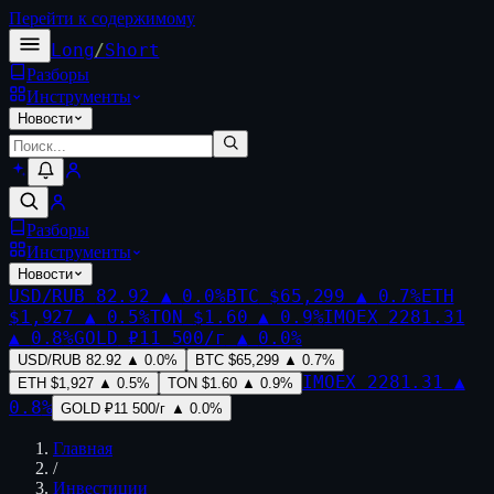
Перейти к содержимому
Long
/
Short
Разборы
Инструменты
Новости
Разборы
Инструменты
Новости
USD/RUB
82.92
▲
0.0
%
BTC
$65,299
▲
0.7
%
ETH
$1,927
▲
0.5
%
TON
$1.60
▲
0.9
%
IMOEX
2281.31
▲
0.8
%
GOLD
₽11 500/г
▲
0.0
%
USD/RUB
82.92
▲
0.0
%
BTC
$65,299
▲
0.7
%
IMOEX
2281.31
▲
ETH
$1,927
▲
0.5
%
TON
$1.60
▲
0.9
%
0.8
%
GOLD
₽11 500/г
▲
0.0
%
Главная
/
Инвестиции