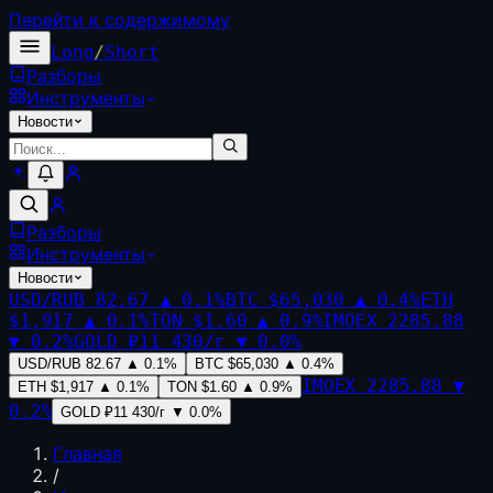
Перейти к содержимому
Long
/
Short
Разборы
Инструменты
Новости
Разборы
Инструменты
Новости
USD/RUB
82.67
▲
0.1
%
BTC
$65,030
▲
0.4
%
ETH
$1,917
▲
0.1
%
TON
$1.60
▲
0.9
%
IMOEX
2285.88
▼
0.2
%
GOLD
₽11 430/г
▼
0.0
%
USD/RUB
82.67
▲
0.1
%
BTC
$65,030
▲
0.4
%
IMOEX
2285.88
▼
ETH
$1,917
▲
0.1
%
TON
$1.60
▲
0.9
%
0.2
%
GOLD
₽11 430/г
▼
0.0
%
Главная
/