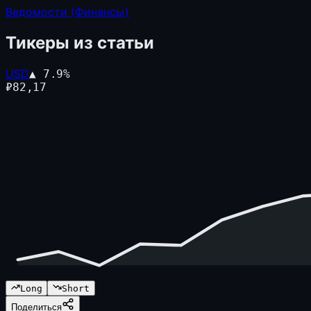
Ведомости (Финансы)
Тикеры из статьи
USD
▲
7.9
%
₽
82,17
Long
Short
Поделиться