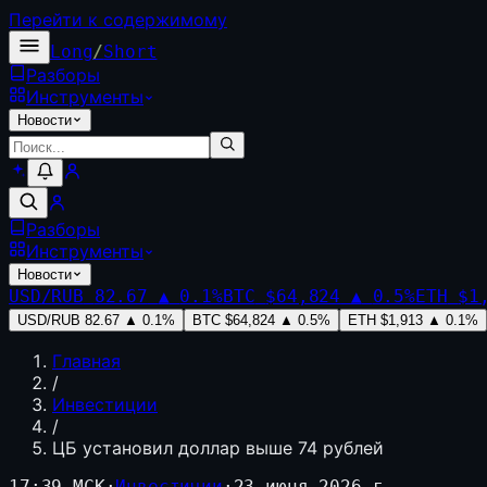
Перейти к содержимому
Long
/
Short
Разборы
Инструменты
Новости
Разборы
Инструменты
Новости
USD/RUB
82.67
▲
0.1
%
BTC
$64,824
▲
0.5
%
ETH
$1
USD/RUB
82.67
▲
0.1
%
BTC
$64,824
▲
0.5
%
ETH
$1,913
▲
0.1
%
Главная
/
Инвестиции
/
ЦБ установил доллар выше 74 рублей
17:39 МСК
·
Инвестиции
·
23 июня 2026 г.