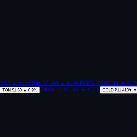
,913
▲
0.1
%
TON
$1.60
▲
0.9
%
IMOEX
2285.88
▼
0.2
IMOEX
2285.88
▼
0.2
%
TON
$1.60
▲
0.9
%
GOLD
₽11 410/г
▼