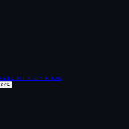
%
GOLD
₽11 410/г
▼
0.0
%
0.0
%