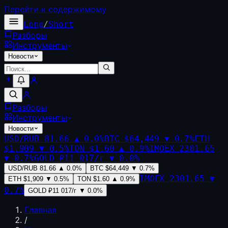
Перейти к содержимому
Long
/
Short
Разборы
Инструменты
Новости
Разборы
Инструменты
Новости
USD/RUB
81.66
▲
0.0
%
BTC
$64,449
▼
0.7
%
ETH
$1,909
▼
0.5
%
TON
$1.60
▲
0.9
%
IMOEX
2301.65
▼
0.7
%
GOLD
₽11 017/г
▼
0.0
%
USD/RUB
81.66
▲
0.0
%
BTC
$64,449
▼
0.7
%
IMOEX
2301.65
▼
ETH
$1,909
▼
0.5
%
TON
$1.60
▲
0.9
%
0.7
%
GOLD
₽11 017/г
▼
0.0
%
Главная
/