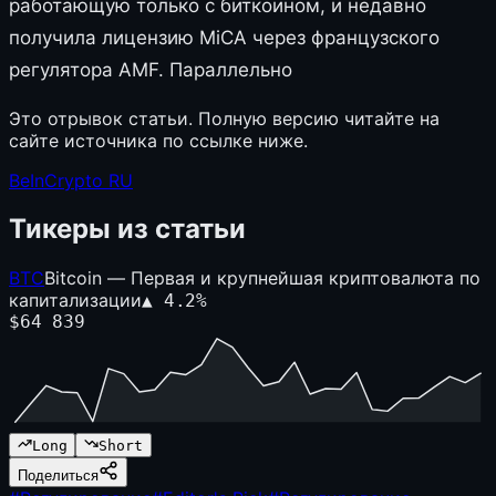
работающую только с биткоином, и недавно
получила лицензию MiCA через французского
регулятора AMF. Параллельно
Это отрывок статьи. Полную версию читайте на
сайте источника по ссылке ниже.
BeInCrypto RU
Тикеры из статьи
BTC
Bitcoin — Первая и крупнейшая криптовалюта по
капитализации
▲
4.2
%
$
64 839
Long
Short
Поделиться