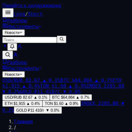
Перейти к содержимому
Long
/
Short
Разборы
Инструменты
Новости
Разборы
Инструменты
Новости
USD/RUB
82.67
▲
0.1
%
BTC
$64,884
▲
0.7
%
ETH
$1,915
▲
0.4
%
TON
$1.60
▲
0.9
%
IMOEX
2285.88
▼
0.2
%
GOLD
₽11 410/г
▼
0.0
%
USD/RUB
82.67
▲
0.1
%
BTC
$64,884
▲
0.7
%
IMOEX
2285.88
▼
ETH
$1,915
▲
0.4
%
TON
$1.60
▲
0.9
%
0.2
%
GOLD
₽11 410/г
▼
0.0
%
Главная
/