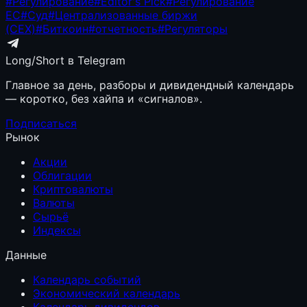
#
Регулирование
#
Editor's Pick
#
Регулирование
ЕС
#
Суд
#
Централизованные биржи
(CEX)
#
Биткоин
#
отчетность
#
Регуляторы
Long/Short в Telegram
Главное за день, разборы и дивидендный календарь
— коротко, без хайпа и «сигналов».
Подписаться
Рынок
Акции
Облигации
Криптовалюты
Валюты
Сырьё
Индексы
Данные
Календарь событий
Экономический календарь
Календарь дивидендов