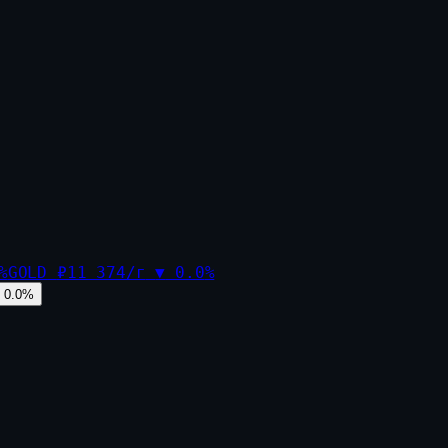
%
GOLD
₽11 374/г
▼
0.0
%
0.0
%