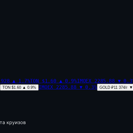
,928
▲
1.7
%
TON
$1.60
▲
0.9
%
IMOEX
2285.88
▼
0.3
IMOEX
2285.88
▼
0.3
%
TON
$1.60
▲
0.9
%
GOLD
₽11 374/г
▼
ста круизов