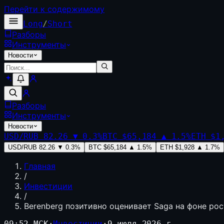
Перейти к содержимому
Long
/
Short
Разборы
Инструменты
Новости
Разборы
Инструменты
Новости
USD/RUB
82.26
▼
0.3
%
BTC
$65,184
▲
1.5
%
ETH
$1
USD/RUB
82.26
▼
0.3
%
BTC
$65,184
▲
1.5
%
ETH
$1,928
▲
1.7
%
Главная
/
Инвестиции
/
Berenberg позитивно оценивает Saga на фоне ро
09:52 МСК
·
Инвестиции
·
9 июля 2026 г.