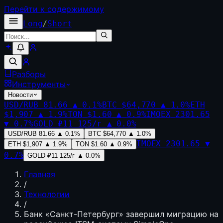
Перейти к содержимому
Long
/
Short
Разборы
Инструменты
Новости
USD/RUB
81.66
▲
0.1
%
BTC
$64,770
▲
1.0
%
ETH
$1,907
▲
1.9
%
TON
$1.60
▲
0.9
%
IMOEX
2301.65
▼
0.7
%
GOLD
₽11 125/г
▲
0.0
%
USD/RUB
81.66
▲
0.1
%
BTC
$64,770
▲
1.0
%
IMOEX
2301.65
▼
ETH
$1,907
▲
1.9
%
TON
$1.60
▲
0.9
%
0.7
%
GOLD
₽11 125/г
▲
0.0
%
Главная
/
Технологии
/
Банк «Санкт-Петербург» завершил миграцию на