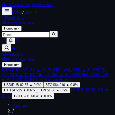
Перейти к содержимому
Long
/
Short
Разборы
Инструменты
Новости
Разборы
Инструменты
Новости
USD/RUB
82.67
▲
0.0
%
BTC
$64,910
▲
0.8
%
ETH
$1,915
▲
0.6
%
TON
$1.60
▲
0.9
%
IMOEX
2285.88
▼
0.2
%
GOLD
₽11 410/г
▲
0.0
%
USD/RUB
82.67
▲
0.0
%
BTC
$64,910
▲
0.8
%
IMOEX
2285.88
▼
ETH
$1,915
▲
0.6
%
TON
$1.60
▲
0.9
%
0.2
%
GOLD
₽11 410/г
▲
0.0
%
Главная
/