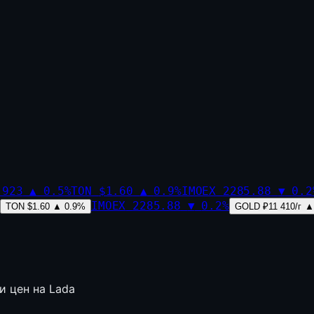
,923
▲
0.5
%
TON
$1.60
▲
0.9
%
IMOEX
2285.88
▼
0.2
IMOEX
2285.88
▼
0.2
%
TON
$1.60
▲
0.9
%
GOLD
₽11 410/г
▲
 цен на Lada