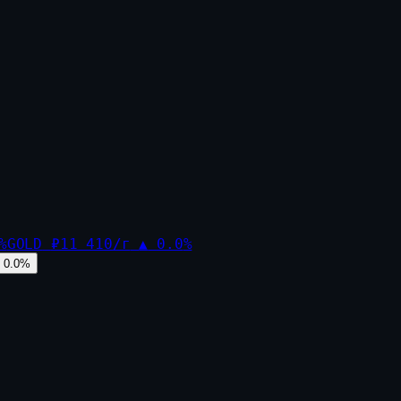
%
GOLD
₽11 410/г
▲
0.0
%
0.0
%