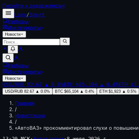
Перейти к содержимому
Long
/
Short
Разборы
Инструменты
Новости
Разборы
Инструменты
Новости
USD/RUB
82.67
▲
0.0
%
BTC
$65,104
▲
0.4
%
ETH
$1
USD/RUB
82.67
▲
0.0
%
BTC
$65,104
▲
0.4
%
ETH
$1,923
▲
0.5
%
Главная
/
Инвестиции
/
«АвтоВАЗ» прокомментировал слухи о повышении
13:20 МСК
·
Инвестиции
·
8 июля 2026 г.