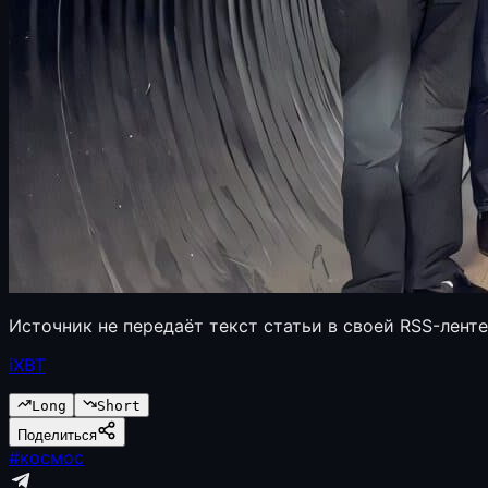
Источник не передаёт текст статьи в своей RSS-лент
iXBT
Long
Short
Поделиться
#
космос