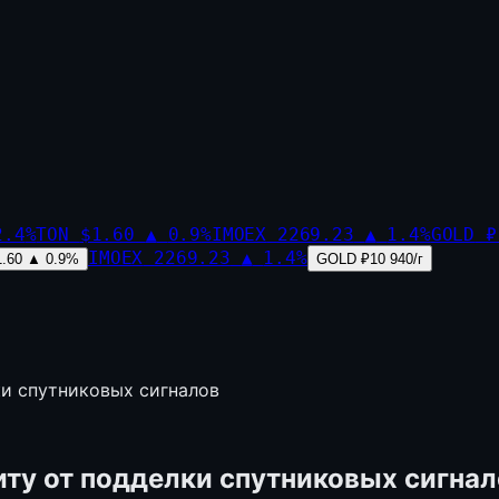
2.4
%
TON
$1.60
▲
0.9
%
IMOEX
2269.23
▲
1.4
%
GOLD
₽
IMOEX
2269.23
▲
1.4
%
1.60
▲
0.9
%
GOLD
₽10 940/г
ки спутниковых сигналов
ту от подделки спутниковых сигнал