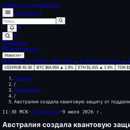
Перейти к содержимому
Long
/
Short
Разборы
Инструменты
Новости
USD/RUB
81.06
BTC
$64,959
▲
1.0
%
ETH
$1,915
▲
USD/RUB
81.06
BTC
$64,959
▲
1.0
%
ETH
$1,915
▲
2.4
%
TON
$
Главная
/
Технологии
/
Австралия создала квантовую защиту от поддел
11:30 МСК
·
Технологии
·
9 июля 2026 г.
Австралия создала квантовую защи