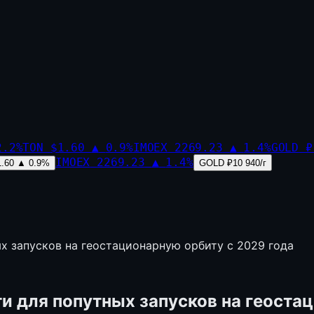
2.2
%
TON
$1.60
▲
0.9
%
IMOEX
2269.23
▲
1.4
%
GOLD
₽
IMOEX
2269.23
▲
1.4
%
1.60
▲
0.9
%
GOLD
₽10 940/г
х запусков на геостационарную орбиту с 2029 года
и для попутных запусков на геостац