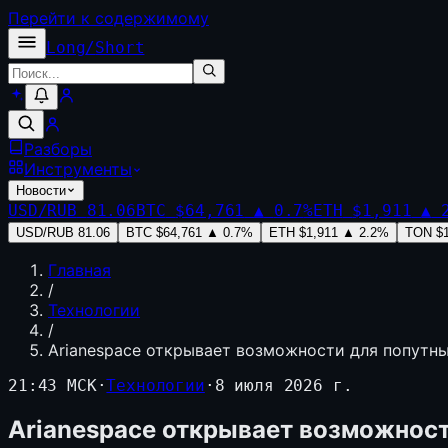
Перейти к содержимому
Long
/
Short
Разборы
Инструменты
Новости
USD/RUB
81.06
BTC
$64,761
▲
0.7
%
ETH
$1,911
▲
USD/RUB
81.06
BTC
$64,761
▲
0.7
%
ETH
$1,911
▲
2.2
%
TON
$
Главная
/
Технологии
/
Arianespace открывает возможности для попутны
21:43 МСК
·
Технологии
·
8 июля 2026 г.
Arianespace открывает возможност