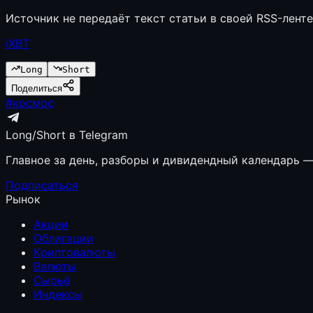
Источник не передаёт текст статьи в своей RSS-лент
iXBT
Long
Short
Поделиться
#
космос
Long/Short в Telegram
Главное за день, разборы и дивидендный календарь — 
Подписаться
Рынок
Акции
Облигации
Криптовалюты
Валюты
Сырьё
Индексы