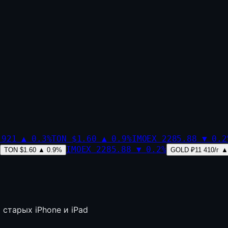
,921
▲
0.3
%
TON
$1.60
▲
0.9
%
IMOEX
2285.88
▼
0.2
IMOEX
2285.88
▼
0.2
%
TON
$1.60
▲
0.9
%
GOLD
₽11 410/г
▲
старых iPhone и iPad