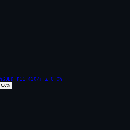
%
GOLD
₽11 410/г
▲
0.0
%
0.0
%