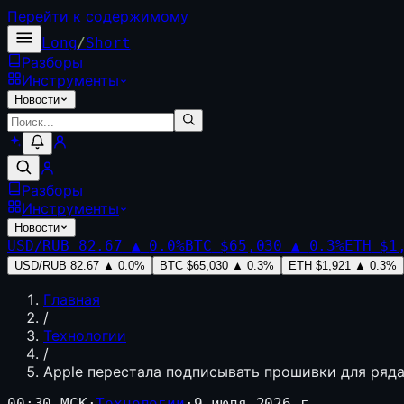
Перейти к содержимому
Long
/
Short
Разборы
Инструменты
Новости
Разборы
Инструменты
Новости
USD/RUB
82.67
▲
0.0
%
BTC
$65,030
▲
0.3
%
ETH
$1
USD/RUB
82.67
▲
0.0
%
BTC
$65,030
▲
0.3
%
ETH
$1,921
▲
0.3
%
Главная
/
Технологии
/
Apple перестала подписывать прошивки для ряда 
00:30 МСК
·
Технологии
·
9 июля 2026 г.