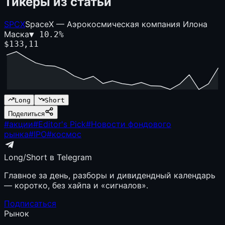
Тикеры из статьи
SPCX
SpaceX — Аэрокосмическая компания Илона
Маска
▼
10.2
%
$
133,11
Long
Short
Поделиться
#
акции
#
Editor's Pick
#
Новости фондового
рынка
#
IPO
#
космос
Long/Short в Telegram
Главное за день, разборы и дивидендный календарь
— коротко, без хайпа и «сигналов».
Подписаться
Рынок