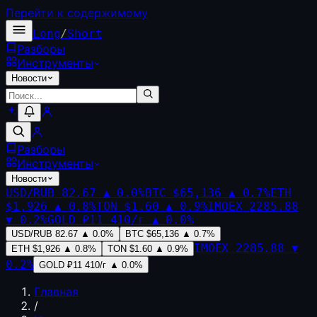
Перейти к содержимому
Long
/
Short
Разборы
Инструменты
Новости
Разборы
Инструменты
Новости
USD/RUB
82.67
▲
0.0
%
BTC
$65,136
▲
0.7
%
ETH
$1,926
▲
0.8
%
TON
$1.60
▲
0.9
%
IMOEX
2285.88
▼
0.2
%
GOLD
₽11 410/г
▲
0.0
%
USD/RUB
82.67
▲
0.0
%
BTC
$65,136
▲
0.7
%
IMOEX
2285.88
▼
ETH
$1,926
▲
0.8
%
TON
$1.60
▲
0.9
%
0.2
%
GOLD
₽11 410/г
▲
0.0
%
Главная
/