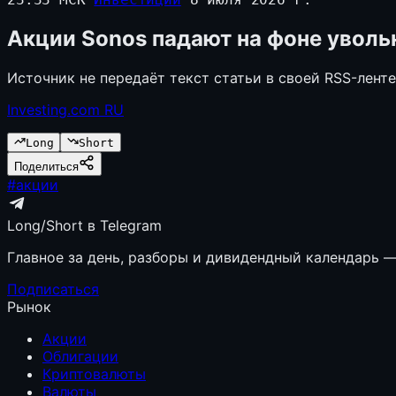
Акции Sonos падают на фоне увол
Источник не передаёт текст статьи в своей RSS-лент
Investing.com RU
Long
Short
Поделиться
#
акции
Long/Short в Telegram
Главное за день, разборы и дивидендный календарь — 
Подписаться
Рынок
Акции
Облигации
Криптовалюты
Валюты