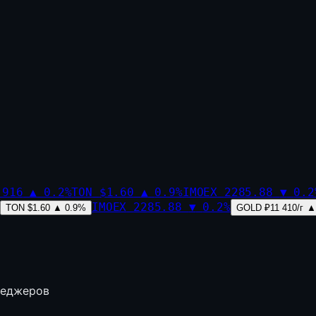
,916
▲
0.2
%
TON
$1.60
▲
0.9
%
IMOEX
2285.88
▼
0.2
IMOEX
2285.88
▼
0.2
%
TON
$1.60
▲
0.9
%
GOLD
₽11 410/г
▲
неджеров