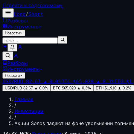
Перейти к содержимому
Long
/
Short
Разборы
Инструменты
Новости
Разборы
Инструменты
Новости
USD/RUB
82.67
▲
0.0
%
BTC
$65,020
▲
0.3
%
ETH
$1
USD/RUB
82.67
▲
0.0
%
BTC
$65,020
▲
0.3
%
ETH
$1,916
▲
0.2
%
Главная
/
Инвестиции
/
Акции Sonos падают на фоне увольнений топ-ме
23:33 МСК
·
Инвестиции
·
8 июля 2026 г.