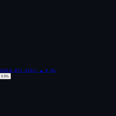
%
GOLD
₽11 410/г
▲
0.0
%
0.0
%