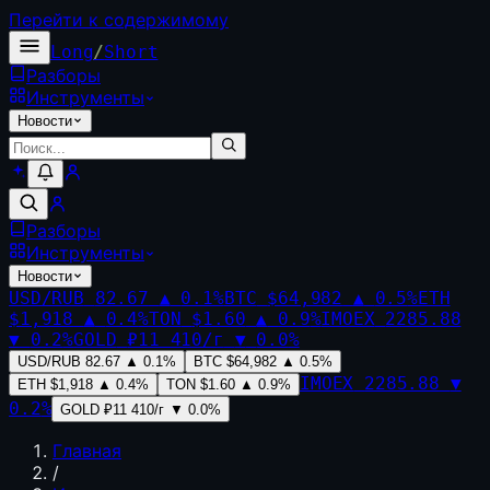
Перейти к содержимому
Long
/
Short
Разборы
Инструменты
Новости
Разборы
Инструменты
Новости
USD/RUB
82.67
▲
0.1
%
BTC
$64,982
▲
0.5
%
ETH
$1,918
▲
0.4
%
TON
$1.60
▲
0.9
%
IMOEX
2285.88
▼
0.2
%
GOLD
₽11 410/г
▼
0.0
%
USD/RUB
82.67
▲
0.1
%
BTC
$64,982
▲
0.5
%
IMOEX
2285.88
▼
ETH
$1,918
▲
0.4
%
TON
$1.60
▲
0.9
%
0.2
%
GOLD
₽11 410/г
▼
0.0
%
Главная
/