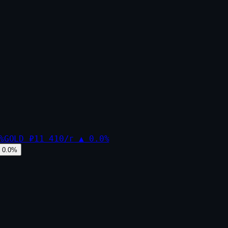
%
GOLD
₽11 410/г
▲
0.0
%
0.0
%