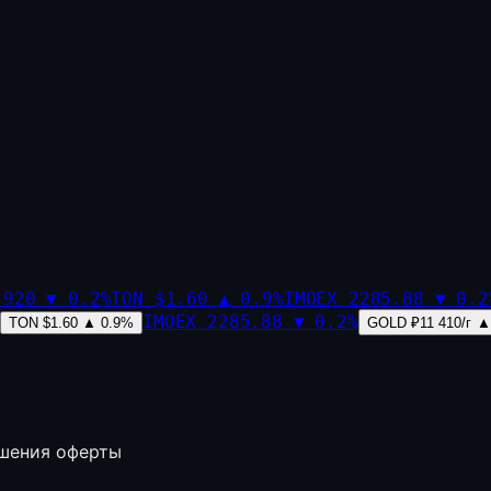
,920
▼
0.2
%
TON
$1.60
▲
0.9
%
IMOEX
2285.88
▼
0.2
IMOEX
2285.88
▼
0.2
%
TON
$1.60
▲
0.9
%
GOLD
₽11 410/г
▲
ышения оферты