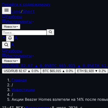
Перейти к содержимому
Long
/
Short
Разборы
Инструменты
Новости
Разборы
Инструменты
Новости
USD/RUB
82.67
▲
0.0
%
BTC
$65,015
▲
0.0
%
ETH
$1
USD/RUB
82.67
▲
0.0
%
BTC
$65,015
▲
0.0
%
ETH
$1,920
▼
0.2
%
Главная
/
Инвестиции
/
Акции Beazer Homes взлетели на 14% после пов
15:47 МСК
·
Инвестиции
·
8 июля 2026 г.