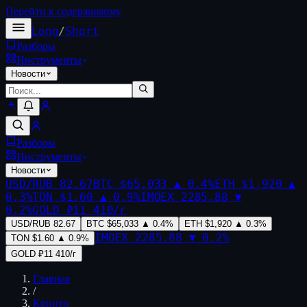
Перейти к содержимому
Long
/
Short
Разборы
Инструменты
Новости
Разборы
Инструменты
Новости
USD/RUB
82.67
BTC
$65,033
▲
0.4
%
ETH
$1,920
▲
0.3
%
TON
$1.60
▲
0.9
%
IMOEX
2285.88
▼
0.2
%
GOLD
₽11 410/г
USD/RUB
82.67
BTC
$65,033
▲
0.4
%
ETH
$1,920
▲
0.3
%
IMOEX
2285.88
▼
0.2
%
TON
$1.60
▲
0.9
%
GOLD
₽11 410/г
Главная
/
Крипто